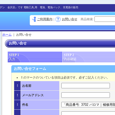
デン 金沢店』です 電動工具,用 電池、電池パック、充電器の販売
ご利用案内
｜
お問い合せ
商品検索
:
ホーム
｜
お問い合せ
お問い合せ
STEP 1
STEP 2
入力
内容確認
お問い合せフォーム
！
のマークのついている項目は必須です。必ずご記入ください。
!
お名前
!
メールアドレス
!
件名